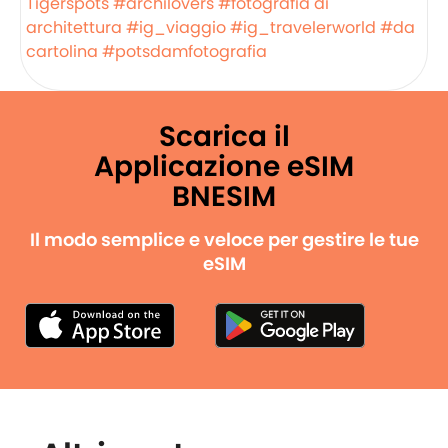
Tigerspots
#archilovers
#fotografia di
architettura
#ig_viaggio
#ig_travelerworld
#da
cartolina
#potsdamfotografia
Scarica il
Applicazione eSIM
BNESIM
Il modo semplice e veloce per gestire le tue
eSIM