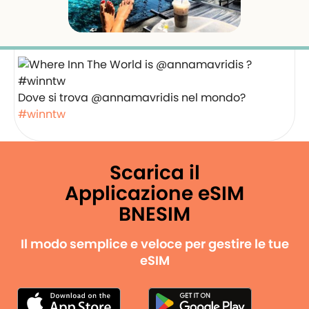
Dove si trova @annamavridis nel mondo?
#winntw
Scarica il
Applicazione eSIM
BNESIM
Il modo semplice e veloce per gestire le tue
eSIM