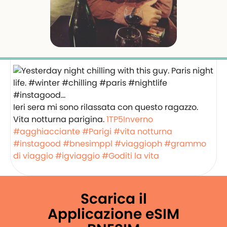
Ieri sera mi sono rilassata con questo ragazzo.
Vita notturna parigina.
1TP5Inverno
#agghiacciante
#Parigi
#vita notturna
#instagood
#bnesimppl
#viaggioph
#grammo
di viaggio
#igviaggio
#Goditi la vita
Scarica il
Applicazione eSIM