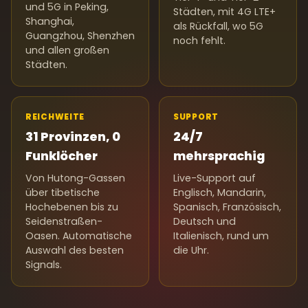
und 5G in Peking,
Städten, mit 4G LTE+
Shanghai,
als Rückfall, wo 5G
Guangzhou, Shenzhen
noch fehlt.
und allen großen
Städten.
REICHWEITE
SUPPORT
31 Provinzen, 0
24/7
Funklöcher
mehrsprachig
Von Hutong-Gassen
Live-Support auf
über tibetische
Englisch, Mandarin,
Hochebenen bis zu
Spanisch, Französisch,
Seidenstraßen-
Deutsch und
Oasen. Automatische
Italienisch, rund um
Auswahl des besten
die Uhr.
Signals.