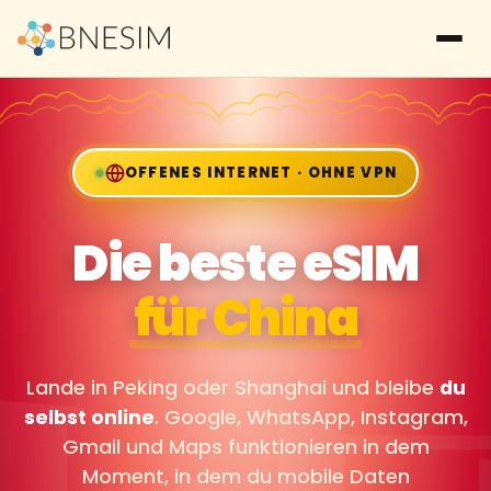
OFFENES INTERNET · OHNE VPN
Die beste eSIM
für China
Lande in Peking oder Shanghai und bleibe
du
selbst online
. Google, WhatsApp, Instagram,
Gmail und Maps funktionieren in dem
Moment, in dem du mobile Daten