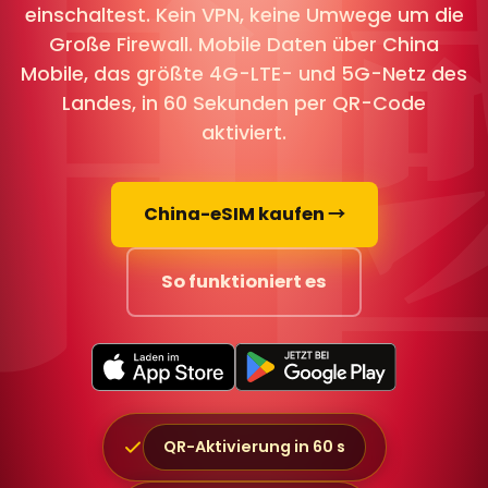
中
einschaltest. Kein VPN, keine Umwege um die
Große Firewall. Mobile Daten über China
Mobile, das größte 4G-LTE- und 5G-Netz des
Landes, in 60 Sekunden per QR-Code
aktiviert.
China-eSIM kaufen →
So funktioniert es
QR-Aktivierung in 60 s