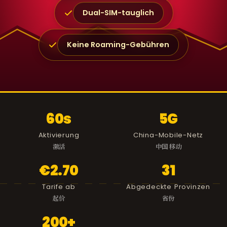
Dual-SIM-tauglich
Keine Roaming-Gebühren
60s
5G
Aktivierung
China-Mobile-Netz
激活
中国 移动
€2.70
31
Tarife ab
Abgedeckte Provinzen
起价
省份
200+