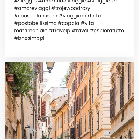
#viaggio #amantidelviaggio #viaggiatori
#amoreviaggi #trojewpodrozy
#ilpostodaessere #viaggioperfetto
#postobellissimo #coppia #vita
matrimoniale #travelpixtravel #esploratutto
#bnesimppl