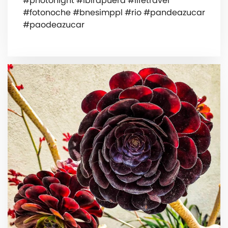
#photonight #ibirapuera #lifetravel
#fotonoche #bnesimppl #rio #pandeazucar
#paodeazucar