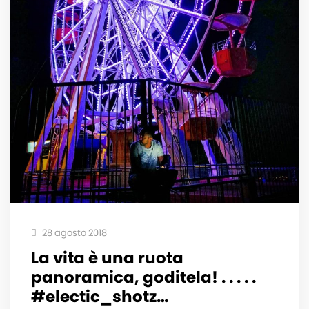
28 agosto 2018
La vita è una ruota
panoramica, goditela! . . . . .
#electic_shotz…