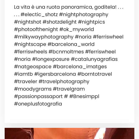
La vita è una ruota panoramica, goditela! . . .
. . . #electic_shotz #nightphotography
#nightshot #shotzdelight #nightpics
#photoofthenight #ok_myworld
#milkywayphotography #noria #ferriswheel
#nightscape #barcelona_world
#ferriswheels #bcnmoltmes #ferriswheel
#noria #longexposure #catalunyagrafias
#natgeospace #barcelona_imatges
#iamtb #igersbarcelona #borntotravel
#traveler #travelphotography
#moodygrams #travelgram
#passionpassaport # #Bnesimppl
#oneplusfotografia