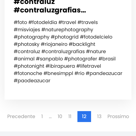
#contraluz
#contraluzgrafias…
#foto #fotodeldia #travel #travels
#misviajes #naturephotography
#photography #photogrid #fotodelcielo
#photosky #riojaneiro #backlight
#contraluz #contraluzgrafias #nature
#animal #sanpablo #photografer #brasil
#photonight #ibirapuera #lifetravel
#fotonoche #bnesimppl #rio #pandeazucar
#paodeazucar
Precedente
1
…
10
11
12
13
Prossimo