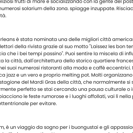
ziosi frutti di mare e socializzando con la gente del pos
 numerosi solarium della zona. spiagge inzuppate. Riscia
tà.
rleans è stata nominata una delle migliori città america
lettori della rivista grazie al suo motto "Laissez les bon t
scia che i bei tempi passino". Puoi sentire la miscela di inf
 la città, dall'architettura dello storico quartiere france
nei suoi numerosi ristoranti alla moda e caffè eccentrici.
ca jazz e un vero e proprio melting pot. Molti organizzano
tagione del Mardi Gras della città, che normalmente si 
rmente perfetto se stai cercando una pausa culturale o 
 piacciono le feste rumorose e i luoghi affollati, vai lì nel
ettentrionale per evitare.
am, è un viaggio da sogno per i buongustai e gli appassio