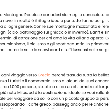
elle Montagne Rocciose canadesi sia meglio conosciuta p
a neve, in realtà è il rifugio ideale per tutto l'anno per gl
rta di ogni genere. Con le sue montagne mozzafiato e l'e
i (ciao, pattinaggio sul ghiaccio in inverno), Banff è sim
 termini di attrazione per chi ama la vita all'aria aperta. 
escursionismo, il ciclismo e gli sport acquatici in primave
nali come lo sci e lo snowboard e tuffi lussuosi nelle sorg
n ogni viaggio verso
Grecia
perché trasuda tutta la bellez
nza i turisti e il commercialismo di alcuni dei suoi concor
 circa 1.000 persone, situata a circa un chilometro al larg
più nota Milos, ed è la destinazione ideale se vuoi rallent
le per viaggiare da soli o con un piccolo gruppo di per
assaporando il caffè greco, passeggiando per le antiche