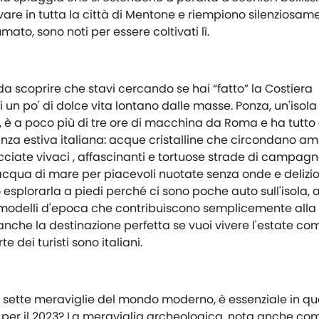
vare in tutta la città di Mentone e riempiono silenziosam
umato, sono noti per essere coltivati lì.
da scoprire che stavi cercando se hai “fatto” la Costiera
un po' di dolce vita lontano dalle masse. Ponza, un'isola 
o, è a poco più di tre ore di macchina da Roma e ha tutto 
za estiva italiana: acque cristalline che circondano am
ciate vivaci , affascinanti e tortuose strade di campagn
acqua di mare per piacevoli nuotate senza onde e delizios
o esplorarla a piedi perché ci sono poche auto sull'isola, 
i modelli d'epoca che contribuiscono semplicemente alla
anche la destinazione perfetta se vuoi vivere l'estate co
e dei turisti sono italiani.
e sette meraviglie del mondo moderno, è essenziale in que
per il 2023? La meraviglia archeologica, nota anche com