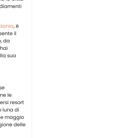
sediamenti
rdania
, è
sente il
o, da
 hai
lla sua
se
me le
ersi resort
o luna di
e e maggio
gione delle