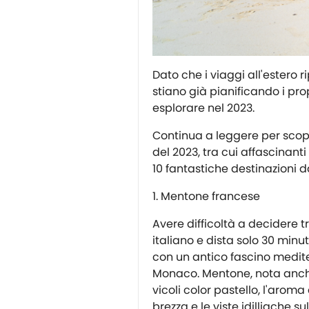
Dato che i viaggi all'estero
stiano già pianificando i pro
esplorare nel 2023.
Continua a leggere per scoprir
del 2023, tra cui affascinanti 
10 fantastiche destinazioni d
Mentone francese
Avere difficoltà a decidere t
italiano e dista solo 30 minut
con un antico fascino medit
Monaco. Mentone, nota anche c
vicoli color pastello, l'aro
brezza e le viste idilliache s