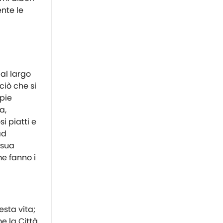
ente le
al largo
ciò che si
pie
a,
i piatti e
ad
 sua
me fanno i
sta vita;
e la Città