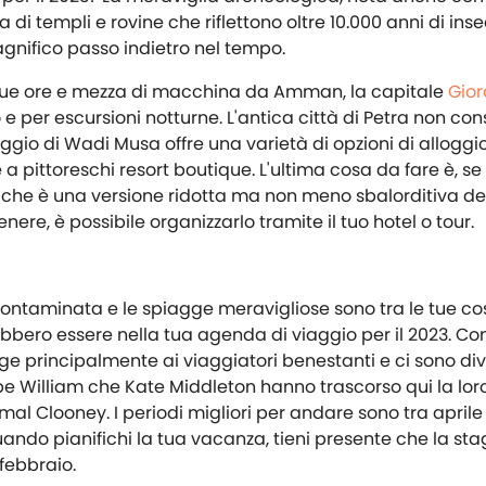
 di templi e rovine che riflettono oltre 10.000 anni di in
nifico passo indietro nel tempo.
e due ore e mezza di macchina da Amman, la capitale
Gio
 e per escursioni notturne. L'antica città di Petra non con
ggio di Wadi Musa offre una varietà di opzioni di alloggi
 a pittoreschi resort boutique. L'ultima cosa da fare è, se
, che è una versione ridotta ma non meno sbalorditiva de
ere, è possibile organizzarlo tramite il tuo hotel o tour.
incontaminata e le spiagge meravigliose sono tra le tue co
rebbero essere nella tua agenda di viaggio per il 2023. Co
lge principalmente ai viaggiatori benestanti e ci sono div
ncipe William che Kate Middleton hanno trascorso qui la lor
al Clooney. I periodi migliori per andare sono tra april
ando pianifichi la tua vacanza, tieni presente che la sta
febbraio.