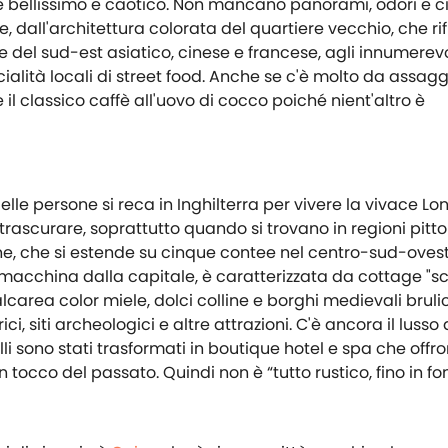
e bellissimo e caotico. Non mancano panorami, odori e cib
e, dall'architettura colorata del quartiere vecchio, che ri
 del sud-est asiatico, cinese e francese, agli innumerevol
alità locali di street food. Anche se c'è molto da assag
 il classico caffè all'uovo di cocco poiché nient'altro è
le persone si reca in Inghilterra per vivere la vivace Lon
trascurare, soprattutto quando si trovano in regioni pitt
ne, che si estende su cinque contee nel centro-sud-oves
macchina dalla capitale, è caratterizzata da cottage "sc
calcarea color miele, dolci colline e borghi medievali bruli
ici, siti archeologici e altre attrazioni. C'è ancora il lusso
li sono stati trasformati in boutique hotel e spa che offr
occo del passato. Quindi non è “tutto rustico, fino in fo