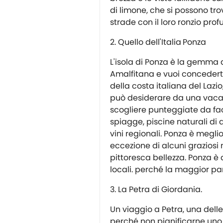
di limone, che si possono tro
strade con il loro ronzio prof
Quello dell'Italia
Ponza
L'isola di Ponza è la gemma 
Amalfitana e vuoi concederti 
della costa italiana del Lazi
può desiderare da una vacan
scogliere punteggiate da fac
spiagge, piscine naturali di 
vini regionali. Ponza è megli
eccezione di alcuni grazios
pittoresca bellezza. Ponza è 
locali. perché la maggior part
La Petra di Giordania.
Un viaggio a Petra, una dell
perché non pianificarne uno 