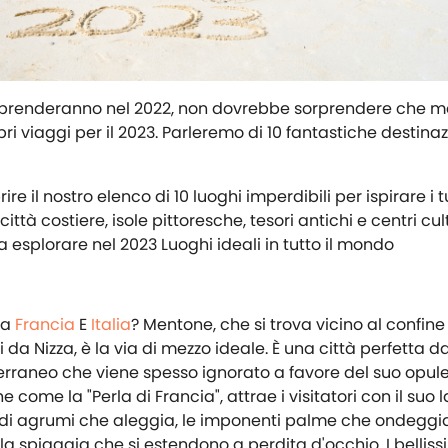
 riprenderanno nel 2022, non dovrebbe sorprendere che mol
pri viaggi per il 2023. Parleremo di 10 fantastiche destina
e il nostro elenco di 10 luoghi imperdibili per ispirare i t
città costiere, isole pittoresche, tesori antichi e centri cul
a esplorare nel 2023 Luoghi ideali in tutto il mondo
ra
Francia
E
Italia
? Mentone, che si trova vicino al confin
i da Nizza, è la via di mezzo ideale. È una città perfetta d
erraneo che viene spesso ignorato a favore del suo opule
ome la "Perla di Francia", attrae i visitatori con il suo l
ma di agrumi che aleggia, le imponenti palme che ondeggi
ulla spiaggia che si estendono a perdita d'occhio. I belliss