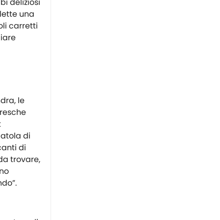
i deliziosi
flette una
i carretti
giare
dra, le
oresche
t
atola di
canti di
 da trovare,
ono
ndo”.