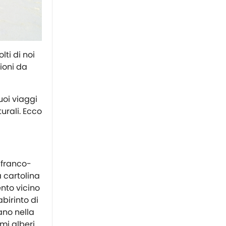
ti di noi
zioni da
uoi viaggi
turali. Ecco
e franco-
a cartolina
nto vicino
abirinto di
ano nella
imi alberi