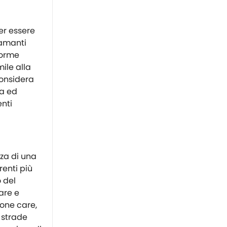
er essere
i amanti
norme
ile alla
Considera
ra ed
enti
za di una
renti più
o del
are e
sone care,
 strade