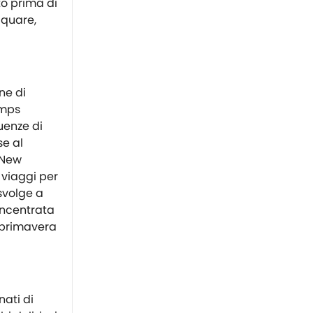
to prima di
cquare,
ne di
emps
luenze di
se al
 New
 viaggi per
svolge a
incentrata
la primavera
nati di