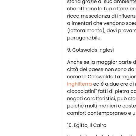
storia grazie al suo ambient
che attirano la tua attenzion
ricca mescolanza di influenze
alimentari che vendono speci
(letteralmente), devi provare
paragonabile.
Cotswolds inglesi
Anche se la maggior parte del
città del paese non sono da 
come le Cotswolds. La regio
Inghilterra
ed è a due ore di 
cioccolatini" fatti di pietra 
negozi caratteristici, pub stor
poiché molti manieri e castel
comfort contemporaneo e un t
Egitto, Il Cairo