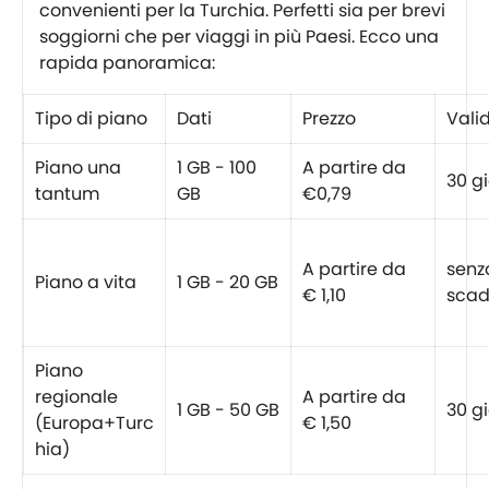
convenienti per la Turchia. Perfetti sia per brevi
soggiorni che per viaggi in più Paesi. Ecco una
rapida panoramica:
Tipo di piano
Dati
Prezzo
Valid
Piano una
1 GB - 100
A partire da
30 gi
tantum
GB
€0,79
A partire da
senz
Piano a vita
1 GB - 20 GB
€ 1,10
scad
Piano
regionale
A partire da
1 GB - 50 GB
30 gi
(Europa+Turc
€ 1,50
hia)