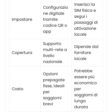
Inserisci la
Configurazio
SIM fisica e
ne digitale
segui i
Impostare
tramite
passaggi di
codice QR o
attivazione
app
locale
Supporto
Dipende dal
multi-rete a
Copertura
fornitore
livello
locale
nazionale
Potrebbe
Opzioni
essere più
prepagate
economico
fisse, ideali
Costo
per
per
soggiorni di
soggiorni
lunga
brevi
durata