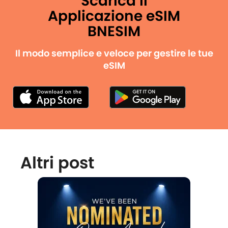
Scarica il
Applicazione eSIM
BNESIM
Il modo semplice e veloce per gestire le tue
eSIM
Altri post