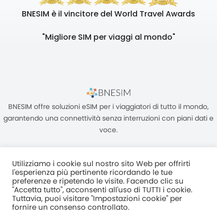
BNESIM è il vincitore del World Travel Awards
"Migliore SIM per viaggi al mondo"
BNESIM offre soluzioni eSIM per i viaggiatori di tutto il mondo,
garantendo una connettività senza interruzioni con piani dati e
voce.
Utilizziamo i cookie sul nostro sito Web per offrirti
l'esperienza più pertinente ricordando le tue
preferenze e ripetendo le visite. Facendo clic su
"Accetta tutto", acconsenti all'uso di TUTTI i cookie.
Unità C, 8/F, King Palace Plaza, NO:55 King Yip Street, Kwun Tong,
Tuttavia, puoi visitare "Impostazioni cookie" per
Kowloon, HONG KONG
fornire un consenso controllato.
2017–2025 BNESIM LIMITED Tutti i diritti riservati