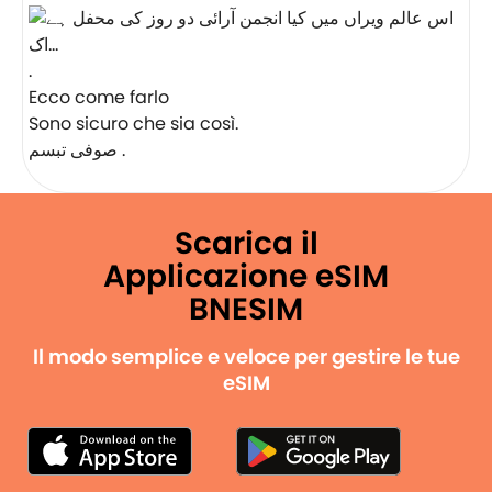
.
Ecco come farlo
Sono sicuro che sia così.
صوفی تبسم .
Scarica il
Applicazione eSIM
BNESIM
Il modo semplice e veloce per gestire le tue
eSIM