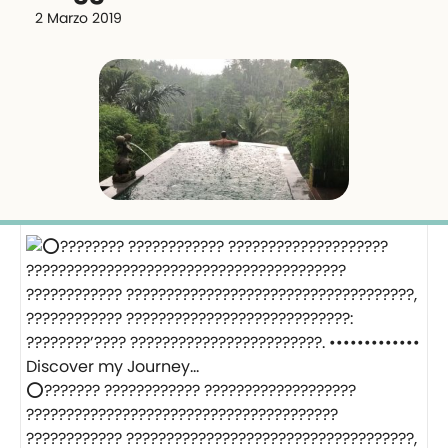
2 Marzo 2019
⭕️??????? ???????????? ???????????????????
???????????????????????????????????????
???????????? ????????????????????????????????????,