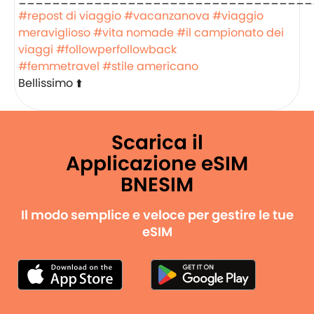
#repost di viaggio
#vacanzanova
#viaggio
meraviglioso
#vita nomade
#il campionato dei
viaggi
#followperfollowback
#femmetravel
#stile americano
Bellissimo ⬆️
Scarica il
Applicazione eSIM
BNESIM
Il modo semplice e veloce per gestire le tue
eSIM