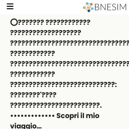
⭕️??????? ????????????
???????????????????
???????????????????????????????
????????????
????????????????????????????????
????????????
????????????????????????????:
????????'????
????????????????????????.
••••••••••••• ‍️Scopri il mio
viaggio…