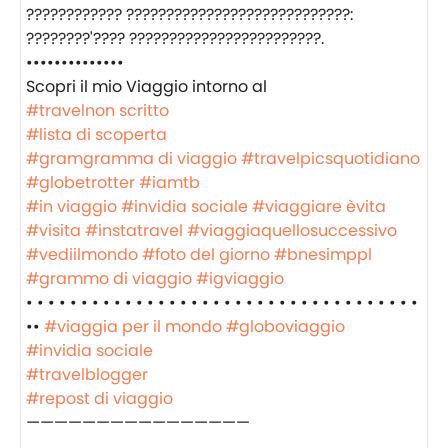
???????????? ????????????????????????????:
????????'???? ????????????????????????.
••••••••••••••
‍️Scopri il mio Viaggio intorno al
#travelnon scritto
#lista di scoperta
#gramgramma di viaggio
#travelpicsquotidiano
#globetrotter
#iamtb
#in viaggio
#invidia sociale
#viaggiare èvita
#visita
#instatravel
#viaggiaquellosuccessivo
#vediilmondo
#foto del giorno
#bnesimppl
#grammo di viaggio
#igviaggio
• • • • • • • • • • • • • • • • • • • • • • • • • • • • • • • • • • • •
••
#viaggia per il mondo
#globoviaggio
#invidia sociale
#travelblogger
#repost di viaggio
————————————————
___________________________________