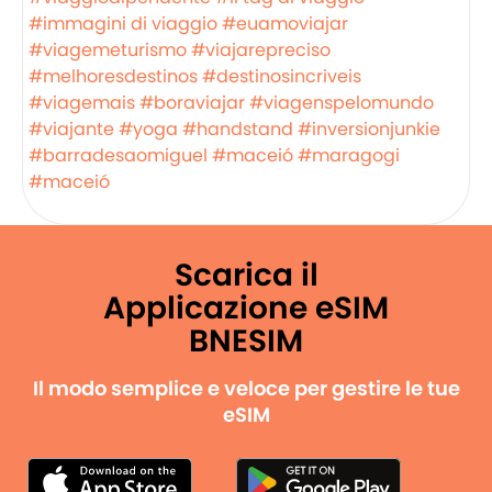
#immagini di viaggio
#euamoviajar
#viagemeturismo
#viajarepreciso
#melhoresdestinos
#destinosincriveis
#viagemais
#boraviajar
#viagenspelomundo
#viajante
#yoga
#handstand
#inversionjunkie
#barradesaomiguel
#maceió
#maragogi
#maceió
Scarica il
Applicazione eSIM
BNESIM
Il modo semplice e veloce per gestire le tue
eSIM