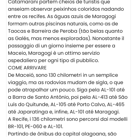
Catamarani partem cheios de turistis que
anseiam observar peixinhos coloridos nadando
entre os recifes. As águas azuis de Maragogi
formam outras piscinas naturais, como as de
Taocas e Barreira de Peroba (tão belas quanto
as Galés, mas menos exploradas). Nonostante il
passaggio di un giorno insieme per essere a
Maceio, Maragogi è un ottimo servizio
ospedaliero per ogni tipo di pubblico.
COME ARRIVARE
De Maceió, sono 130 chilometri in un semplice
viaggio, ma as rodovias mudam de sigla, o que
pode atrapalhar um pouco. Siga pela AL-101 até
a Barra de Santo Antônio, poi pela AL-413 até São
Luís do Quitunde, AL-105 até Porto Calvo, AL-465
até Japaratinga e, infine, AL-101 até Maragogi.
A Recife, i 136 chilometri sono percorsi dai modelli
BR-101, PE-060 e AL-101.
Partindo de ônibus da capital alagoana, são