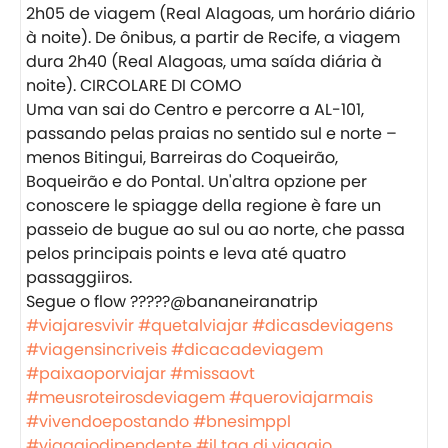
2h05 de viagem (Real Alagoas, um horário diário
à noite). De ônibus, a partir de Recife, a viagem
dura 2h40 (Real Alagoas, uma saída diária à
noite). CIRCOLARE DI COMO
Uma van sai do Centro e percorre a AL-101,
passando pelas praias no sentido sul e norte –
menos Bitingui, Barreiras do Coqueirão,
Boqueirão e do Pontal. Un'altra opzione per
conoscere le spiagge della regione è fare un
passeio de bugue ao sul ou ao norte, che passa
pelos principais points e leva até quatro
passaggiiros.
Segue o flow ?????️@bananeiranatrip
#viajaresvivir
#quetalviajar
#dicasdeviagens
#viagensincriveis
#dicacadeviagem
#paixaoporviajar
#missaovt
#meusroteirosdeviagem
#queroviajarmais
#vivendoepostando
#bnesimppl
#viaggiodipendente
#il tag di viaggio