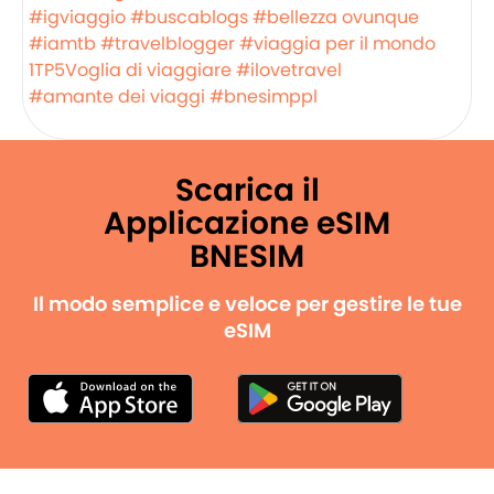
#igviaggio
#buscablogs
#bellezza ovunque
#iamtb
#travelblogger
#viaggia per il mondo
1TP5Voglia di viaggiare
#ilovetravel
#amante dei viaggi
#bnesimppl
Scarica il
Applicazione eSIM
BNESIM
Il modo semplice e veloce per gestire le tue
eSIM