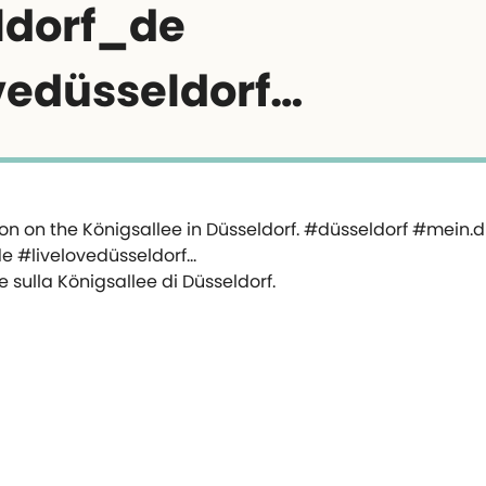
ldorf_de
vedüsseldorf…
e sulla Königsallee di Düsseldorf.