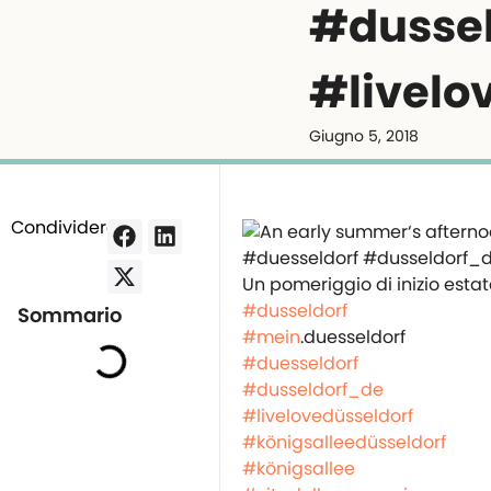
#dusse
#livelo
Giugno 5, 2018
Condividere:
Un pomeriggio di inizio estat
#dusseldorf
Sommario
#mein
.duesseldorf
#duesseldorf
#dusseldorf_de
#livelovedüsseldorf
#königsalleedüsseldorf
#königsallee