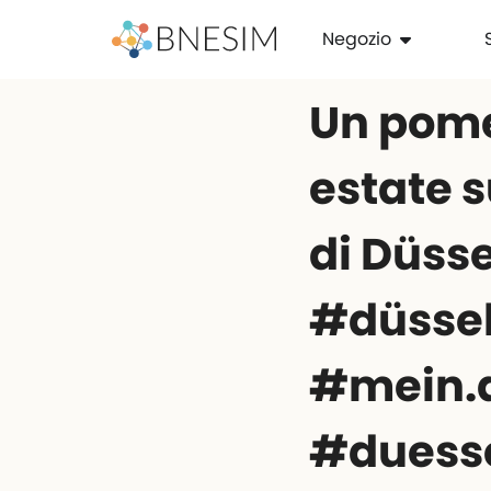
Negozio
Un pomer
estate s
di Düsse
#düssel
#mein.d
#duesse