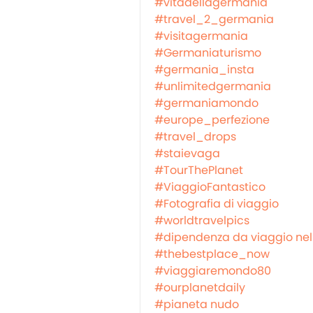
#vitadellagermania
#travel_2_germania
#visitagermania
#Germaniaturismo
#germania_insta
#unlimitedgermania
#germaniamondo
#europe_perfezione
#travel_drops
#staievaga
#TourThePlanet
#ViaggioFantastico
#Fotografia di viaggio
#worldtravelpics
#dipendenza da viaggio ne
#thebestplace_now
#viaggiaremondo80
#ourplanetdaily
#pianeta nudo