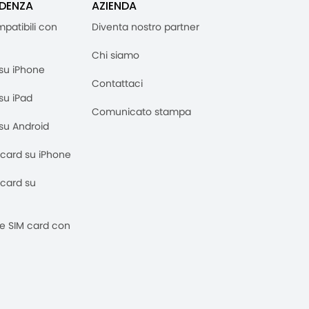
IDENZA
AZIENDA
mpatibili con
Diventa nostro partner
Chi siamo
M su iPhone
Contattaci
 su iPad
Comunicato stampa
M su Android
M card su iPhone
M card su
 e SIM card con