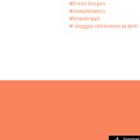
#il mio tiro pro
#oneplanetco
#bnesimppl
# viaggia attraverso le lenti