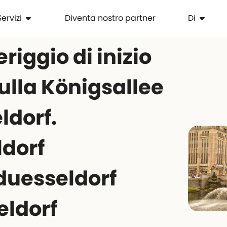
Servizi
Diventa nostro partner
Di
iggio di inizio
ulla Königsallee
ldorf.
dorf
uesseldorf
ldorf