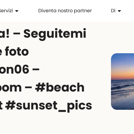
Servizi
Diventa nostro partner
Di
a! – Seguitemi
e foto
on06 –
oom – #beach
 #sunset_pics