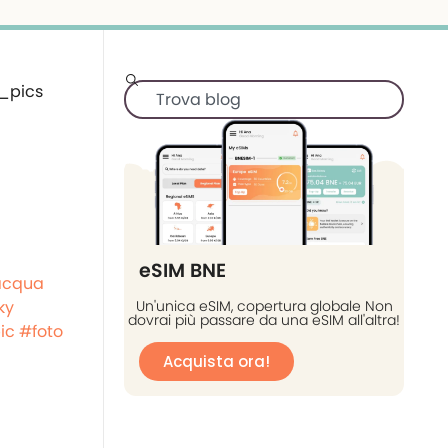
eSIM BNE
cqua
ky
Un'unica eSIM, copertura globale Non
dovrai più passare da una eSIM all'altra!
ic
#foto
Acquista ora!