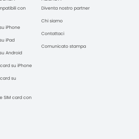
mpatibili con
Diventa nostro partner
Chi siamo
M su iPhone
Contattaci
 su iPad
Comunicato stampa
M su Android
M card su iPhone
M card su
 e SIM card con