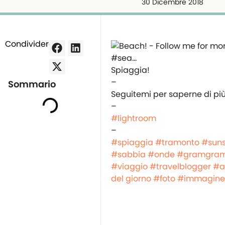
30 Dicembre 2018
Condividere:
Spiaggia!
–
Sommario
Seguitemi per saperne di p
–
#lightroom
–
#spiaggia
#tramonto
#suns
#sabbia
#onde
#gramgramm
#viaggio
#travelblogger
#a
del giorno
#foto
#immagine