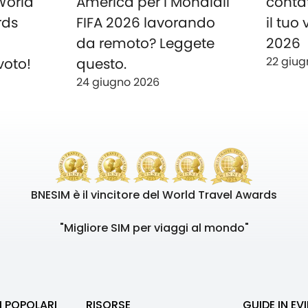
 World
America per i Mondiali
conta
rds
FIFA 2026 lavorando
il tuo
o
da remoto? Leggete
2026
22 giug
voto!
questo.
24 giugno 2026
BNESIM è il vincitore del World Travel Awards
"Migliore SIM per viaggi al mondo"
I POPOLARI
RISORSE
GUIDE IN EV