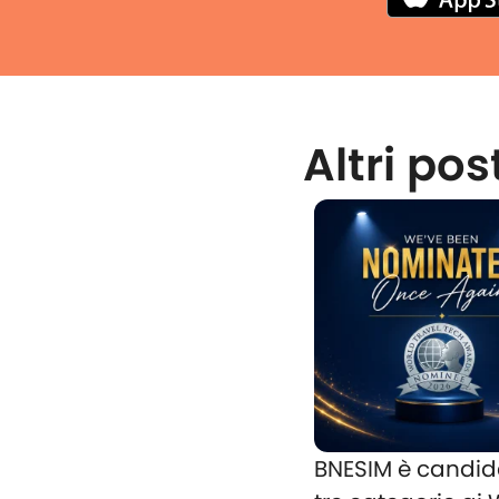
Altri pos
BNESIM è candid