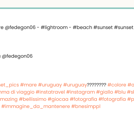
iù @fedegon06
et_pics
#mare
#uruguay
#uruguay
????????
#colore
#a
a di viaggio
#instatravel
#instagram
#giallo
#blu
#s
mazing
#bellissimo
#giocaa
#fotografia
#fotografia
#p
#immagine_da_mantenere
#bnesimppl