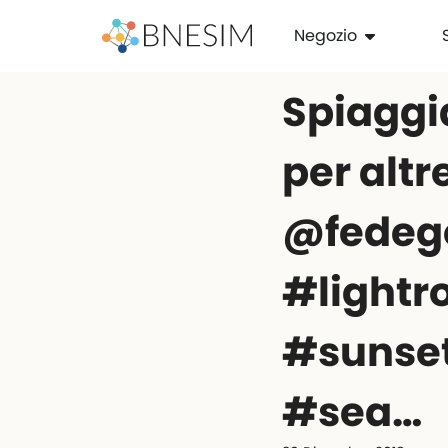
Negozio
Spiaggi
per altr
@fedeg
#lightr
#sunset
#sea…