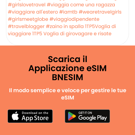
#girlslovetravel
#viaggia come una ragazza
#viaggiare all'estero
#iamtb
#wearetravelgirls
#girlsmeetglobe
#viaggiodipendente
#travelblogger
#zaino in spalla
1TP5Voglia di
viaggiare
1TP5 Voglia di girovagare e risate
Scarica il
Applicazione eSIM
BNESIM
Il modo semplice e veloce per gestire le tue
eSIM