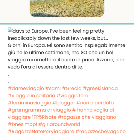
Giorni in Europa. Mi sono sentito inspiegabilmente
giù nelle ultime settimane, ma SO che un bel
viaggio mi rimetterà il cuore in pace. Azzorre, non
vedo l'ora di essere dentro di te.
.
.
#dameviaggio
#sami
#Grecia
#greekislanda
#viaggio in solitaria
#viaggiatore
#femminaviaggio
#blogger
#non è perduta
#gramgramma di viaggio
# hanno voglia di
viaggiare
1TP5Risate
#ragazze che viaggiano
#bnesimppl
#girlaroundworld
#RagazzeNatePerViaggiare
#ragazzechevagano