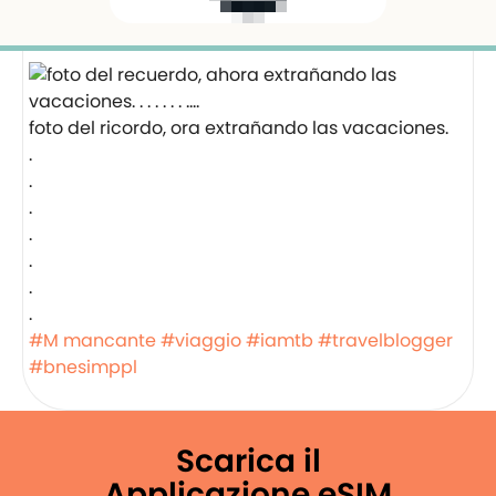
foto del ricordo, ora extrañando las vacaciones.
.
.
.
.
.
.
.
#M mancante
#viaggio
#iamtb
#travelblogger
#bnesimppl
Scarica il
Applicazione eSIM