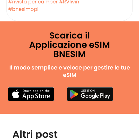
#rivista per camper
#RVlivin
#bnesimppl
Scarica il
Applicazione eSIM
BNESIM
Il modo semplice e veloce per gestire le tue
eSIM
Altri post