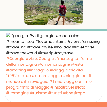
#Georgia
#visitaGeorgia
#montagne
#cima
della montagna
#amomontagne
#vista
#amazing
#in viaggio
#viaggilamiavita
1TP5Vacanze
#amoreviaggio
#viaggia per il
mondo
#il mioviaggio
#il mio viaggio
#il mio
programma di viaggio
#instatravel
#foto
#immagine
#turismo
#turisti
#bnesimppl