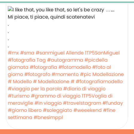
Mi piace, ti piace, quindi scatenatevi ️
.
.
.
.
#mx
#sma
#sanmiguel Allende
1TP5SanMiguel
#fotografia
Tag #autogramma
#picdella
giornata
#fotografia
#fotomodello
#foto al
giorno
#fotografo
#momento
#pic
Modellazione
#
Modello #
Modellazione #
#fotografiamodello
#viaggia per la parola
#diario di viaggio
#turismo
#grammo di viaggio
1TP5Voglia di
meraviglie
#in viaggio
#travelstagram
#funday
#giorno libero
#soleggiato
#weeekend
#fine
settimana
#bnesimppl