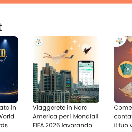
t
ato in
Viaggerete in Nord
Come 
 World
America per i Mondiali
conta
rds
FIFA 2026 lavorando
il tuo