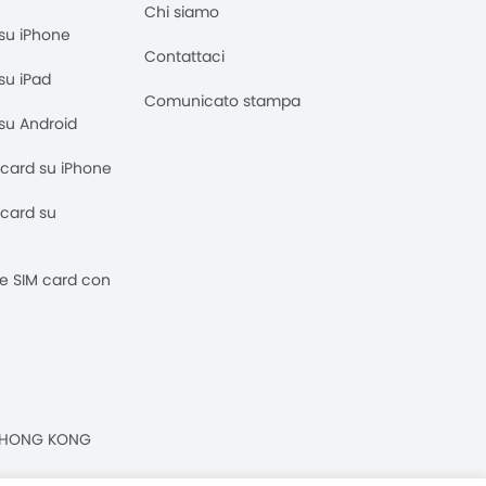
Chi siamo
M su iPhone
Contattaci
 su iPad
Comunicato stampa
M su Android
M card su iPhone
M card su
 e SIM card con
n, HONG KONG