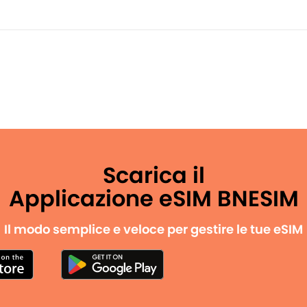
Scarica il
Applicazione eSIM BNESIM
Il modo semplice e veloce per gestire le tue eSIM