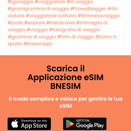
#igviaggio
#viaggiatore
#in viaggio
#gramgramma di viaggio
#travelblogger
#da
visitare
#viaggiatore solitario
#femminaviaggio
#posti
#explore
#instatravel
#immagini di
viaggio
#viaggio
#fotografia di viaggio
#grammo di viaggio
#foto di viaggio
#zaino in
spalla
#bnesimppl
Scarica il
Applicazione eSIM
BNESIM
Il modo semplice e veloce per gestire le tue
eSIM