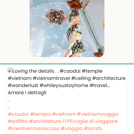
Amare i dettagli
.
.
#caodai
#tempio
#vietnam
#vietnamviaggio
#soffitto
#architettura
1TP5Voglia di viaggiare
#mentrerimaniacasa
#viaggio
#iamtb