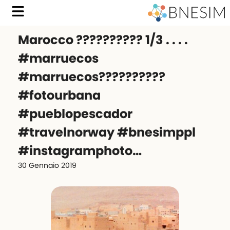
Marocco ?????????? 1/3 . . . .
#marruecos
#marruecos??????????
#fotourbana
#pueblopescador
#travelnorway #bnesimppl
#instagramphoto…
30 Gennaio 2019