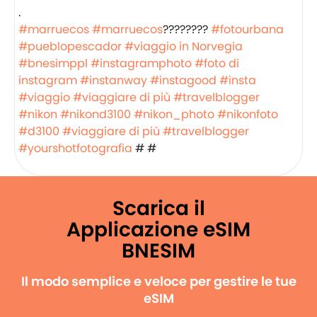
.
#marruecos
#marruecos
????????
#fotourbana
#pueblopescador
#viaggio in Norvegia
#bnesimppl
#instagramphoto
#foto di
instagram
#instanway
#instagood
#insta
#viaggio
#viaggiare di più
#travelblogger
#nikon
#nikond3100
#nikon_photo
#nikonfoto
#d3100
#viaggiare di più
#travelblogger
#yourshotfotografia
# #
Scarica il
Applicazione eSIM
BNESIM
Il modo semplice e veloce per gestire le tue
eSIM