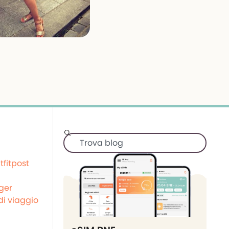
tfitpost
ger
i viaggio