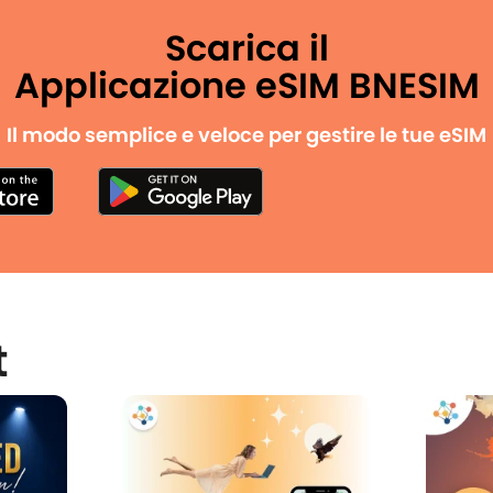
Scarica il
Applicazione eSIM BNESIM
Il modo semplice e veloce per gestire le tue eSIM
t