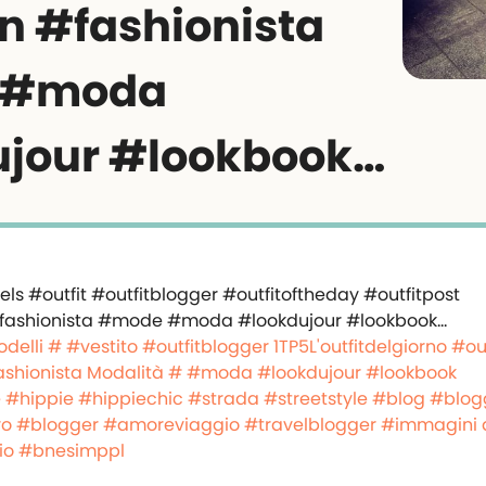
n #fashionista
 #moda
jour #lookbook…
delli #
#vestito
#outfitblogger
1TP5L'outfitdelgiorno
#ou
ashionista
Modalità #
#moda
#lookdujour
#lookbook
e
#hippie
#hippiechic
#strada
#streetstyle
#blog
#blog
ro
#blogger
#amoreviaggio
#travelblogger
#immagini d
io
#bnesimppl