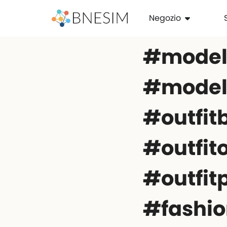
Negozio
#model
#models
#outfit
#outfit
#outfit
#fashio