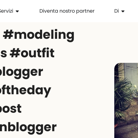
Servizi
Diventa nostro partner
Di
 #modeling
 #outfit
blogger
oftheday
post
nblogger