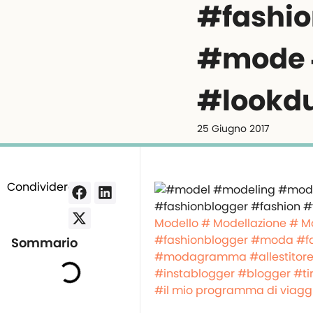
#fashio
#mode
#lookdu
25 Giugno 2017
Condividere:
Modello #
Modellazione #
Mo
#fashionblogger
#moda
#f
Sommario
#modagramma
#allestitor
#instablogger
#blogger
#ti
#il mio programma di viagg