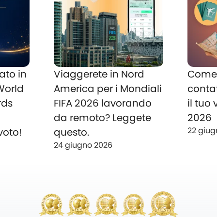
ato in
Viaggerete in Nord
Come 
 World
America per i Mondiali
conta
rds
FIFA 2026 lavorando
il tuo
o
da remoto? Leggete
2026
22 giug
voto!
questo.
24 giugno 2026