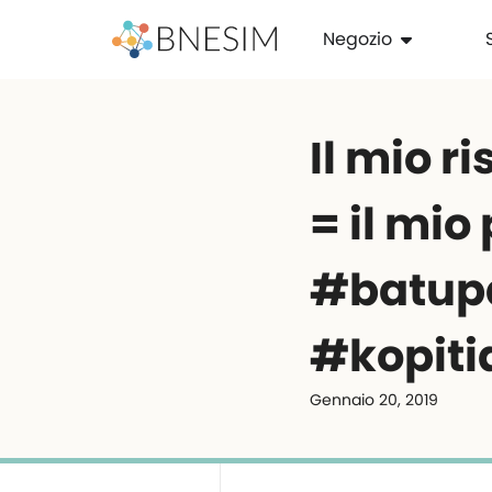
Negozio
Il mio r
= il mio
#batup
#kopit
Gennaio 20, 2019