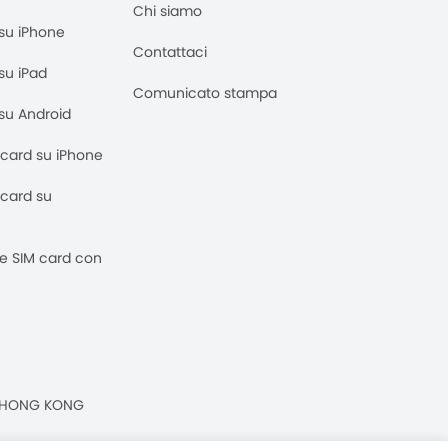
Chi siamo
M su iPhone
Contattaci
 su iPad
Comunicato stampa
M su Android
M card su iPhone
M card su
 e SIM card con
n, HONG KONG