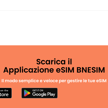
Scarica il
Applicazione eSIM BNESIM
Il modo semplice e veloce per gestire le tue eSIM