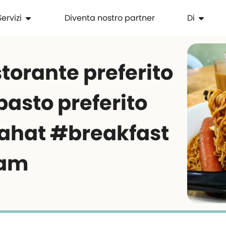
Servizi
Diventa nostro partner
Di
istorante preferito
 pasto preferito
ahat #breakfast
iam