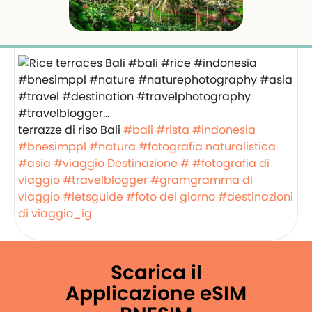
terrazze di riso Bali
#bali
#rista
#indonesia
#bnesimppl
#natura
#fotografia naturalistica
#asia
#viaggio
Destinazione #
#fotografia di
viaggio
#travelblogger
#gramgramma di
viaggio
#letsguide
#foto del giorno
#destinazioni
di viaggio_ig
Scarica il
Applicazione eSIM