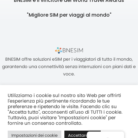
BNESIM è il vincitore del World Travel Awards
"Migliore SIM per viaggi al mondo"
BNESIM offre soluzioni eSIM per i viaggiatori di tutto il mondo,
garantendo una connettività senza interruzioni con piani dati e
voce.
Utilizziamo i cookie sul nostro sito Web per offrirti
l'esperienza più pertinente ricordando le tue
preferenze e ripetendo le visite. Facendo clic su
"Accetta tutto", acconsenti all'uso di TUTTI i cookie.
Unità C, 8/F, King Palace Plaza, NO:55 King Yip Street, Kwun Tong,
Tuttavia, puoi visitare "Impostazioni cookie" per
Kowloon, HONG KONG
fornire un consenso controllato.
2017–2025 BNESIM LIMITED Tutti i diritti riservati
Impostazioni dei cookie
Accettare tutti
Normativa Sulla Privacy
Termini e condizioni
Fair Use Policy