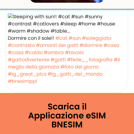
Dormire con il sole!!
#cat
#sun
#soleggiato
#contrasto
#amanti dei gatti
#dormire
#casa
#casa
#caldo
#ombra
#tavolo
#gattodivertente
#gatti
#fede__fotografia
#il
meglio della giornata
#foto del giorno
#ig_great_pics
#ig_gatti_del_mondo
#bnesimppl
Scarica il
Applicazione eSIM
BNESIM