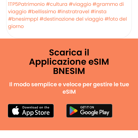
1TP5Patrimonio
#cultura
#viaggio
#grammo di
viaggio
#bellissimo
#instratravel
#insta
#bnesimppl
#destinazione del viaggio
#foto del
giorno
Scarica il
Applicazione eSIM
BNESIM
Il modo semplice e veloce per gestire le tue
eSIM