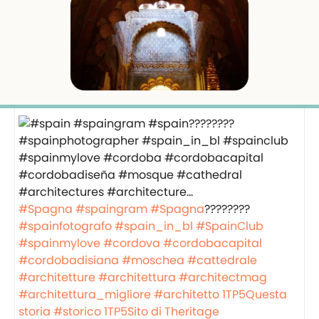
#Spagna
#spaingram
#Spagna
????????
#spainfotografo
#spain_in_bl
#SpainClub
#spainmylove
#cordova
#cordobacapital
#cordobadisiana
#moschea
#cattedrale
#architetture
#architettura
#architectmag
#architettura_migliore
#architetto
1TP5Questa
storia
#storico
1TP5Sito di Theritage