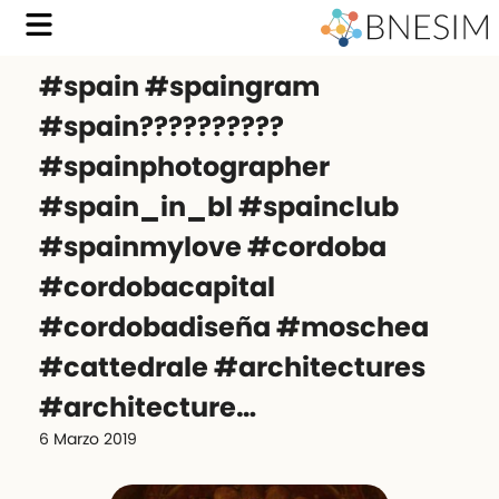
#spain #spaingram
#spain??????????
#spainphotographer
#spain_in_bl #spainclub
#spainmylove #cordoba
#cordobacapital
#cordobadiseña #moschea
#cattedrale #architectures
#architecture…
6 Marzo 2019