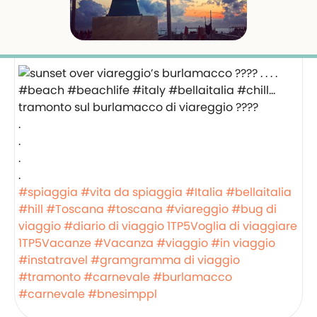
tramonto sul burlamacco di viareggio ????
.
.
.
.
#spiaggia
#vita da spiaggia
#Italia
#bellaitalia
#hill
#Toscana
#toscana
#viareggio
#bug di
viaggio
#diario di viaggio
1TP5Voglia di viaggiare
1TP5Vacanze
#Vacanza
#viaggio
#in viaggio
#instatravel
#gramgramma di viaggio
#tramonto
#carnevale
#burlamacco
#carnevale
#bnesimppl