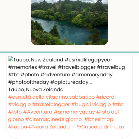
Taupo, Nuova Zelanda
#csmetà della vitaanno sabbatico
#ricordi
#viaggio
#travelblogger
#bug di viaggio
#tbt
#foto
#Avventura
#amemoryaday
#foto del
giorno
#aimmaginedelgiorno
#bnesimppl
#taupo
#Nuova Zelanda
1TP5Cascate di Thuka