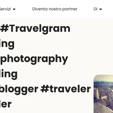
Servizi
Diventa nostro partner
Di
 #Travelgram
ing
lphotography
ling
blogger #traveler
ler