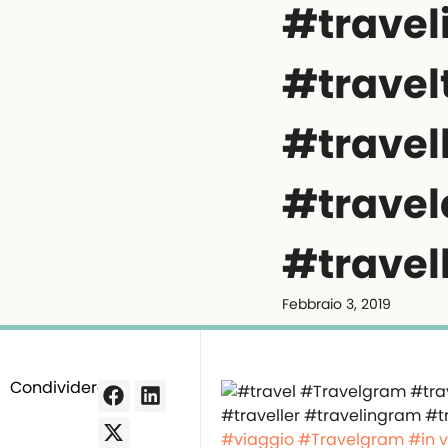
#trave
#travel
#travel
#travel
#travel
Febbraio 3, 2019
Condividere:
#viaggio
#Travelgram
#in 