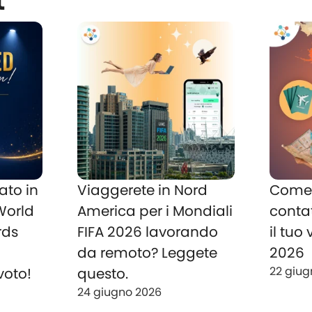
t
ato in
Viaggerete in Nord
Come 
 World
America per i Mondiali
conta
rds
FIFA 2026 lavorando
il tuo
o
da remoto? Leggete
2026
22 giug
voto!
questo.
24 giugno 2026