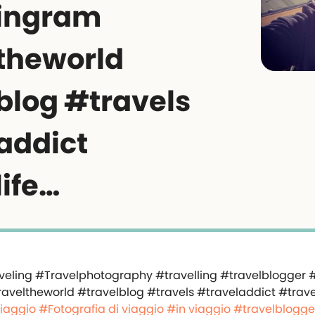
lingram
theworld
blog #travels
addict
life…
viaggio
#Fotografia di viaggio
#in viaggio
#travelblogge