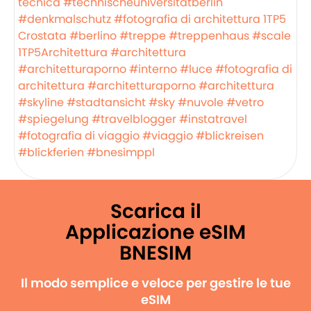
tecnica
#technischeuniversitätberlin
#denkmalschutz
#fotografia di architettura
1TP5
Crostata
#berlino
#treppe
#treppenhaus
#scale
1TP5Architettura
#architettura
#architetturaporno
#interno
#luce
#fotografia di
architettura
#architetturaporno
#architettura
#skyline
#stadtansicht
#sky
#nuvole
#vetro
#spiegelung
#travelblogger
#instatravel
#fotografia di viaggio
#viaggio
#blickreisen
#blickferien
#bnesimppl
Scarica il
Applicazione eSIM
BNESIM
Il modo semplice e veloce per gestire le tue
eSIM