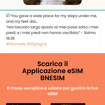
“Hai lasciato largo spazio ai miei passi sotto i miei
piedi, e i miei piedi non hanno vacillato” - Salmo
18:36
#Granada
#SSpagna
️
Scarica il
Applicazione eSIM
BNESIM
Il modo semplice e veloce per gestire le tue
eSIM