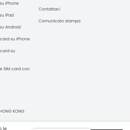
M su iPhone
Contattaci
 su iPad
Comunicato stampa
M su Android
M card su iPhone
M card su
 e SIM card con
n, HONG KONG
o le