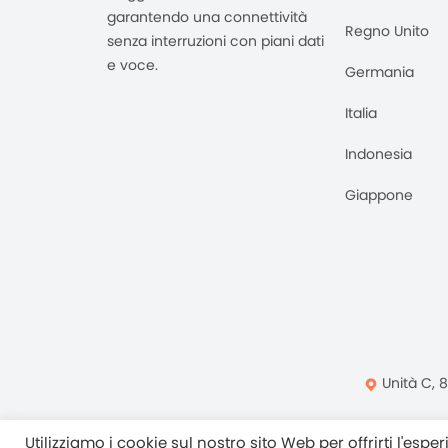
garantendo una connettività
Regno Unito
senza interruzioni con piani dati
e voce.
Germania
Italia
Indonesia
Giappone
Unità C, 
Normativa Sulla Pri
Utilizziamo i cookie sul nostro sito Web per offrirti l'esp