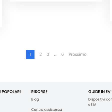
1
2
3
…
6
Prossimo
I POPOLARI
RISORSE
GUIDE IN EV
Blog
Dispositivi co
eSIM
Centro assistenza