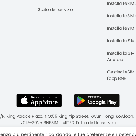
Installa l'eSI
Stato del servizio
Installa l'eSIM
Installa l'eSI
Installa la SI
Installa la SI
Android
Gestisci eSIM
l'app BNE
8/F, King Palace Plaza, NO:55 King Yip Street, Kwun Tong, Kowloo
2017–2025 BNESIM LIMITED Tutti i diritti riservati
vacy
Termini e condizioni
Fair Use Policy
erienza più pertinente ricordando le tue preferenze e ripetend