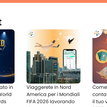
t
ato in
Viaggerete in Nord
Come 
 World
America per i Mondiali
conta
rds
FIFA 2026 lavorando
il tuo