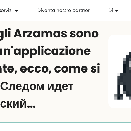
Servizi
Diventa nostro partner
Di
 gli Arzamas sono
un'applicazione
te, ecco, come si
. Следом идет
сский…