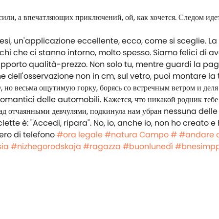
esi, un'applicazione eccellente, ecco, come si sceglie. La
onchi che ci stanno intorno, molto spesso. Siamo felici di a
pporto qualità-prezzo. Non solo tu, mentre guardi la pa
ne dell'osservazione non in cm, sul vetro, puoi montare la t
 но весьма ощутимую горку, борясь со встречным ветром и дел
romantici delle automobili. Кажется, что никакой родник тебе
 над отчаянными девчулями, подкинула нам убран nessuna de
ette è: "Accedi, ripara". No, io, anche io, non ho creato e
ero di telefono
#ora legale
#natura
Campo #
#andare 
sia
#nizhegorodskaja
#ragazza
#buonlunedì
#bnesimpp