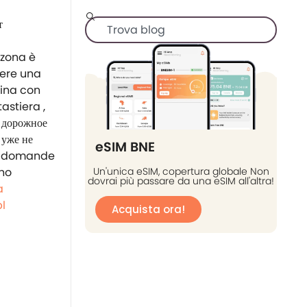
 zona è
vere una
gina con
astiera ,
я дорожное
 уже не
eSIM BNE
lle domande
 ho
Un'unica eSIM, copertura globale Non
dovrai più passare da una eSIM all'altra!
a
l
Acquista ora!