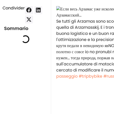
Condividere:
Se tutti gli Arzamas sono sco
quella di Arzamasskij. E i tr
Sommario
buona logistica e un buon ra
l'ottimizzazione e la precisio
крутя педали в невидимую явNO,
полотно с совсе io no pronubi 
нужен… тогда природа, поржав
sull'accumulatore di motocicl
cercato di modificare il num
passeggio
#tripbybike
#rus