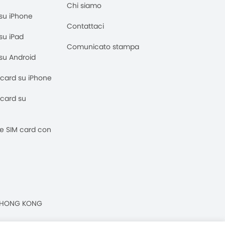
Chi siamo
M su iPhone
Contattaci
 su iPad
Comunicato stampa
M su Android
M card su iPhone
M card su
 e SIM card con
n, HONG KONG