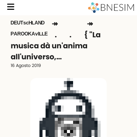
ᴰᴱᵁᵀˢᶜᴴᴸᴬᴺᴰ⠀ ↠⠀⠀⠀⠀⠀ ↠
ᴾᴬᴿᴼᴼᴷᴬᵛᴵᴸᴸᴱ⠀ .⠀⠀ .⠀⠀ { "La
musica dà un'anima
all'universo,…
16 Agosto 2019