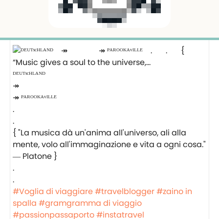
ᴰᴱᵁᵀˢᶜᴴᴸᴬᴺᴰ⠀
↠⠀⠀⠀⠀⠀
↠ ᴾᴬᴿᴼᴼᴷᴬᵛᴵᴸᴸᴱ⠀
.⠀⠀
.⠀⠀
{ "La musica dà un'anima all'universo, ali alla
mente, volo all'immaginazione e vita a ogni cosa."
― Platone }⠀
. ⠀⠀
.⠀⠀⠀⠀⠀
#Voglia di viaggiare
#travelblogger
#zaino in
spalla
#gramgramma di viaggio
#passionpassaporto
#instatravel