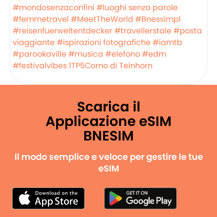
#mondosenzaconfini
#luoghi senza parole
#femmetravel
#MeetTheWorld
#Bnessimpl
#reisenfuerweltentdecker
#travellerstale
#posta
viaggiante
#ispirazioni fotografiche
#iamtb
#parookaville
#musica
#elefono
#edm
#festivalvibes
1TP5Corno di Teinhorn
Scarica il
Applicazione eSIM
BNESIM
Il modo semplice e veloce per gestire le tue
eSIM