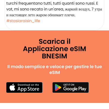
turchi frequentano tutti, tutti quanti sono russi. E
vot, mi sono recato in un'area, жаркий воздух, 7 утра
и настоящее лето жаром обнимает плечи.
#stasiaraisin_life
Scarica il
Applicazione eSIM
BNESIM
Il modo semplice e veloce per gestire le tue
eSIM