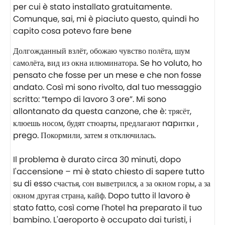
per cui è stato installato gratuitamente.
Comunque, sai, mi è piaciuto questo, quindi ho
capito cosa potevo fare bene ⠀
Долгожданный взлёт, обожаю чувство полёта, шум
самолёта, вид из окна илюминатора. Se ho voluto, ho
pensato che fosse per un mese e che non fosse
andato. Così mi sono rivolto, dal tuo messaggio
scritto: “tempo di lavoro 3 ore”. Mi sono
allontanato da questa canzone, che è: трясёт,
клюешь носом, будят стюарты, предлагают napитки ,
prego. Покормили, затем я отключилась.
⠀
Il problema è durato circa 30 minuti, dopo
l'accensione – mi è stato chiesto di sapere tutto
su di esso счастья, сон выветрился, а за окном горы, а за
окном другая страна, кайф. Dopo tutto il lavoro è
stato fatto, così come l'hotel ha preparato il tuo
bambino. L'aeroporto è occupato dai turisti, i