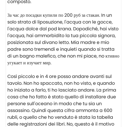
composto.
⠀
За час до посадки купили по 200 руб за стакан. In un
solo strato di liposuzione, l'acqua con le gocce,
l'acqua dolce dal pod krana. Dopodiché, hai visto
l'acqua, hai ammorbidito la tua piccola signora,
posizionata sul divano letto. Mia madre e mio
padre sono tremendi e inquieti quando si tratta
di un bagno malefico, che non mi piace, no ктивно
угукает и изучает мир.
⠀
Così piccolo e in 4 ore posso andare avanti sul
tavolo. Non ho spaccato, non ho visto, e quando
ho iniziato a farlo, ti ho lasciato andare. La prima
cosa che ho fatto è stato quello di installare due
persone sull'oceano in modo che tu sia un
assassino. Quindi questa cifra ammonta a 600
rubli, o quello che ho venduto è stata la tabella
delle registrazioni dei libri. No, questo è il motivo