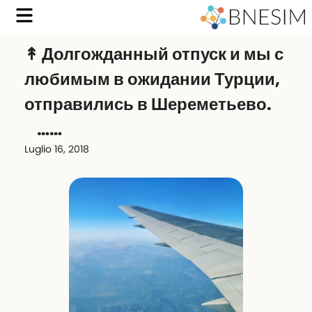
↟ Долгожданный отпуск и мы с
любимым в ожидании Турции,
отправились в Шереметьево.
⠀……
Luglio 16, 2018