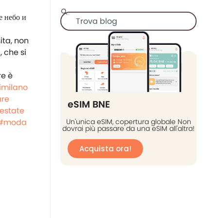
ta, non
 che si
re è
imilano
re
eSIM BNE
estate
#moda
Un'unica eSIM, copertura globale Non
dovrai più passare da una eSIM all'altra!
Acquista ora!