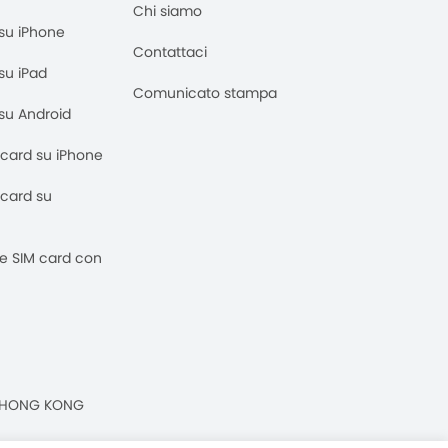
Chi siamo
M su iPhone
Contattaci
 su iPad
Comunicato stampa
M su Android
M card su iPhone
M card su
 e SIM card con
n, HONG KONG