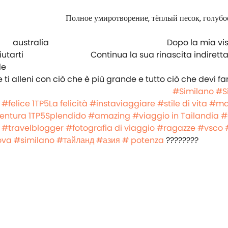
australia ⠀⠀⠀⠀⠀⠀⠀ ⠀⠀⠀⠀⠀⠀ ⠀⠀⠀⠀⠀ Dopo la mia visi
tarti ⠀⠀⠀⠀⠀⠀⠀ ⠀⠀⠀ Continua la sua rinascita indiretta,
de
 ti alleni con ciò che è più grande e tutto ciò che devi fa
ure ⠀ ⠀⠀⠀⠀⠀⠀ ⠀⠀⠀⠀⠀⠀ ⠀⠀⠀⠀⠀⠀⠀ ⠀ ⠀⠀⠀⠀⠀⠀⠀
#Similano
#S
#felice
1TP5La felicità
#instaviaggiare
#stile di vita
#ma
entura
1TP5Splendido
#amazing
#viaggio in Tailandia
#
#travelblogger
#fotografia di viaggio
#ragazze
#vsco
ova
#similano
#тайланд
#азия
# potenza
????????