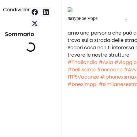
Condividere:
⠀⠀⠀⠀⠀⠀⠀ ⠀⠀⠀⠀⠀⠀⠀ ⠀⠀⠀⠀⠀⠀ 
amo una persona che può aiu
Sommario
trova sulla strada delle stra
Scopri cosa non ti interessa e
trovare le nostre strutt
#Thailandia
#Asia
#viaggio
#bellissimo
#ooceano
#Avv
1TP5Vacanze
#iphonexsmax
#bnesimppl
#similanesestr