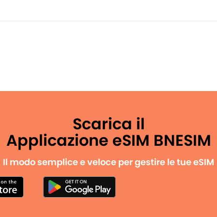
Scarica il
Applicazione eSIM BNESIM
Il modo semplice e veloce per gestire le tue eSIM