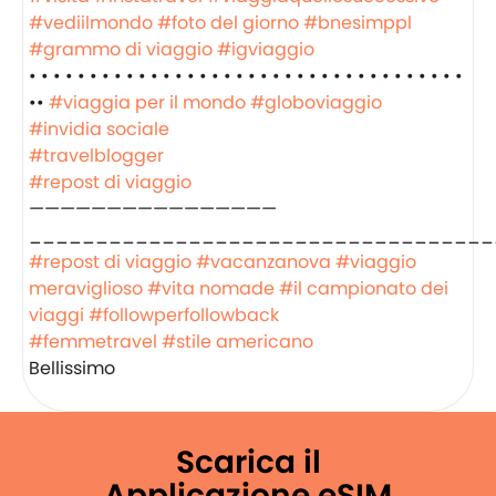
#vediilmondo
#foto del giorno
#bnesimppl
#grammo di viaggio
#igviaggio
• • • • • • • • • • • • • • • • • • • • • • • • • • • • • • • • • • • •
••
#viaggia per il mondo
#globoviaggio
#invidia sociale
#travelblogger
#repost di viaggio
————————————————
___________________________________
#repost di viaggio
#vacanzanova
#viaggio
meraviglioso
#vita nomade
#il campionato dei
viaggi
#followperfollowback
#femmetravel
#stile americano
Bellissimo
Scarica il
Applicazione eSIM