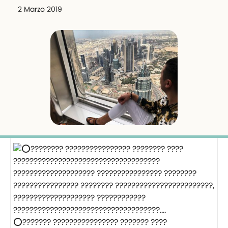
2 Marzo 2019
⭕️??????? ???????????????? ??????? ????