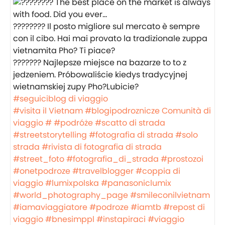
???????? Il posto migliore sul mercato è sempre
con il cibo. Hai mai provato la tradizionale zuppa
vietnamita Pho? Ti piace?
??????? Najlepsze miejsce na bazarze to to z
jedzeniem. Próbowaliście kiedys tradycyjnej
wietnamskiej zupy Pho?Lubicie?
#seguiciblog di viaggio
#visita il Vietnam
#blogipodroznicze
Comunità di
viaggio #
#podróże
#scatto di strada
#streetstorytelling
#fotografia di strada
#solo
strada
#rivista di fotografia di strada
#street_foto
#fotografia_di_strada
#prostozoi
#onetpodroze
#travelblogger
#coppia di
viaggio
#lumixpolska
#panasoniclumix
#world_photography_page
#smileconilvietnam
#iamaviaggiatore
#podroze
#iamtb
#repost di
viaggio
#bnesimppl
#instapiraci
#viaggio