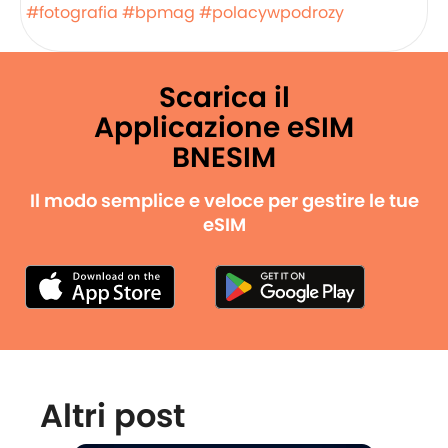
#fotografia
#bpmag
#polacywpodrozy
Scarica il
Applicazione eSIM
BNESIM
Il modo semplice e veloce per gestire le tue
eSIM
Altri post