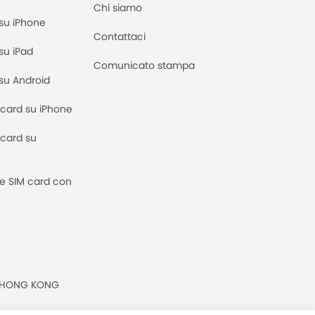
Chi siamo
M su iPhone
Contattaci
 su iPad
Comunicato stampa
M su Android
M card su iPhone
M card su
 e SIM card con
n, HONG KONG