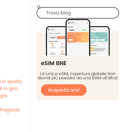
eSIM BNE
Un'unica eSIM, copertura globale Non
dovrai più passare da una eSIM all'altra!
 in spalla
i in giro
Acquista ora!
gio
#ragazze