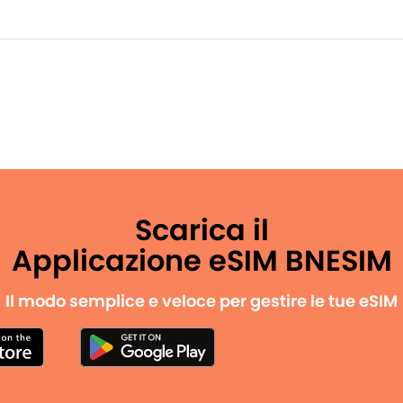
Scarica il
Applicazione eSIM BNESIM
Il modo semplice e veloce per gestire le tue eSIM