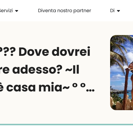
Servizi
Diventa nostro partner
Di
??? Dove dovrei
e adesso? ~Il
 casa mia~ ° °…