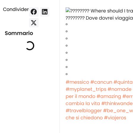
Condividere:
???????? Dove dovrei viaggi
°
°
Sommario
°
°
°
°
°
°
#messico
#cancun
#quinta
#myplanet_trips
#nomade d
per il mondo
#amazing
#err
cambia la vita
#thinkwander
#travelblogger
#be_one_w
che si chiedono
#viajeros