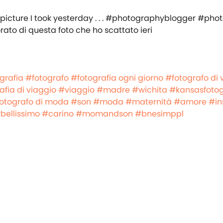
to di questa foto che ho scattato ieri
grafia
#fotografo
#fotografia ogni giorno
#fotografo di 
afia di viaggio
#viaggio
#madre
#wichita
#kansasfotog
otografo di moda
#son
#moda
#maternità
#amore
#in
bellissimo
#carino
#momandson
#bnesimppl