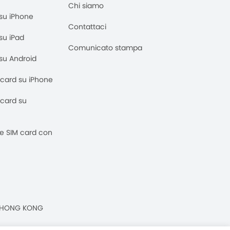
Chi siamo
M su iPhone
Contattaci
 su iPad
Comunicato stampa
M su Android
M card su iPhone
M card su
 e SIM card con
n, HONG KONG