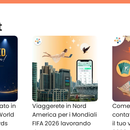
t
ato in
Viaggerete in Nord
Come 
 World
America per i Mondiali
conta
rds
FIFA 2026 lavorando
il tuo