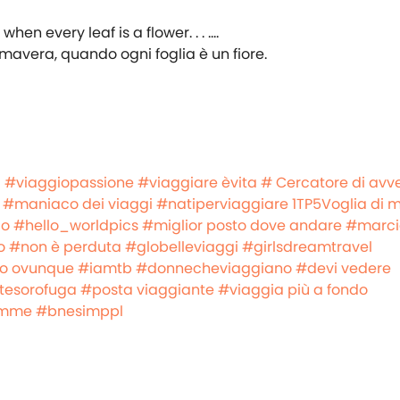
avera, quando ogni foglia è un fiore.
i
#viaggiopassione
#viaggiare èvita
# Cercatore di avv
#maniaco dei viaggi
#natiperviaggiare
1TP5Voglia di m
do
#hello_worldpics
#miglior posto dove andare
#marci
o
#non è perduta
#globelleviaggi
#girlsdreamtravel
o ovunque
#iamtb
#donnecheviaggiano
#devi vedere
tesorofuga
#posta viaggiante
#viaggia più a fondo
emme
#bnesimppl