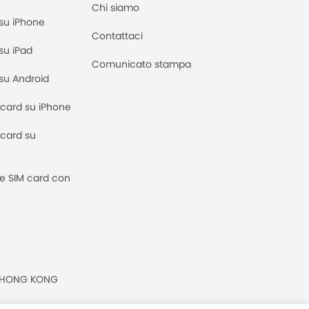
Chi siamo
M su iPhone
Contattaci
 su iPad
Comunicato stampa
M su Android
M card su iPhone
M card su
 e SIM card con
n, HONG KONG