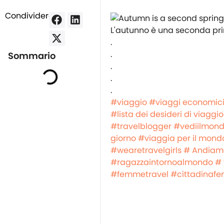
Condividere:
L'autunno è una seconda prim
.
.
Sommario
.
.
.
#viaggio
#viaggi economic
#lista dei desideri di viaggio
#travelblogger
#vediilmon
giorno
#viaggia per il mond
#wearetravelgirls
# Andiam
#ragazzaintornoalmondo
# 
#femmetravel
#cittadinaf