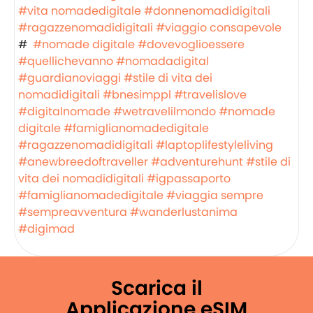
#vita nomadedigitale
#donnenomadidigitali
#ragazzenomadidigitali
#viaggio consapevole
#
#nomade digitale
#dovevoglioessere
#quellichevanno
#nomadadigital
#guardianoviaggi
#stile di vita dei
nomadidigitali
#bnesimppl
#travelislove
#digitalnomade
#wetravelilmondo
#nomade
digitale
#famiglianomadedigitale
#ragazzenomadidigitali
#laptoplifestyleliving
#anewbreedoftraveller
#adventurehunt
#stile di
vita dei nomadidigitali
#igpassaporto
#famiglianomadedigitale
#viaggia sempre
#sempreavventura
#wanderlustanima
#digimad
Scarica il
Applicazione eSIM