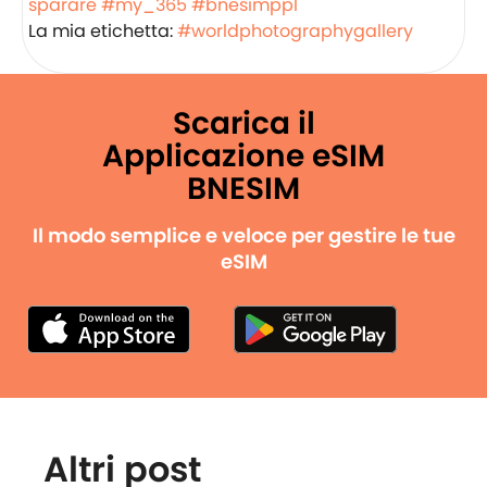
sparare
#my_365
#bnesimppl
La mia etichetta:
#worldphotographygallery
Scarica il
Applicazione eSIM
BNESIM
Il modo semplice e veloce per gestire le tue
eSIM
Altri post