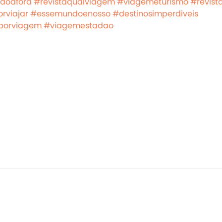
doafora
#revistaqualviagem
#viagemeturismo
#revist
rviajar
#essemundoenosso
#destinosimperdiveis
porviagem
#viagemestadao