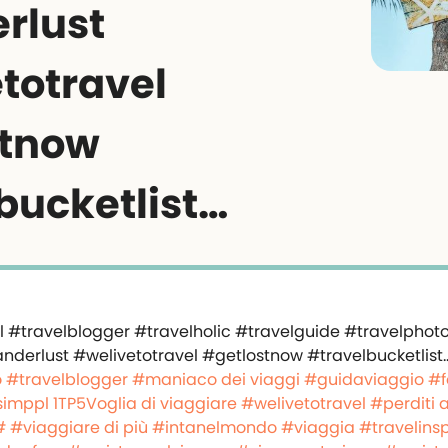
rlust
totravel
stnow
bucketlist…
o
#travelblogger
#maniaco dei viaggi
#guidaviaggio
#f
imppl
1TP5Voglia di viaggiare
#welivetotravel
#perditi 
#
#viaggiare di più
#intanelmondo
#viaggia
#travelins