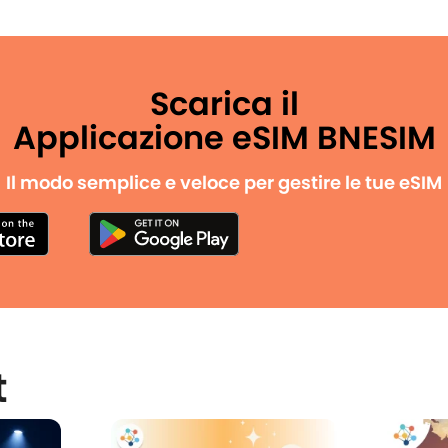
Scarica il
Applicazione eSIM BNESIM
Il modo semplice e veloce per gestire le tue eSIM
t