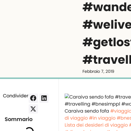
#wande
#welive
#getlo
#travel
Febbraio 7, 2019
Condividere:
Caraiva sendo fofa
#viaggi
di viaggio
#in viaggio
#bnes
Sommario
Lista dei desideri di viaggio 