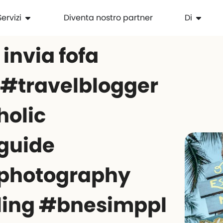
Servizi
Diventa nostro partner
Di
invia fofa
 #travelblogger
holic
guide
lphotography
ling #bnesimppl