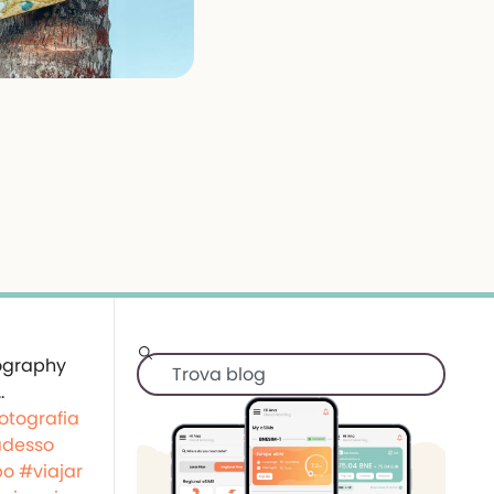
otografia
adesso
po
#viajar