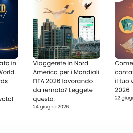
ato in
Viaggerete in Nord
Come 
 World
America per i Mondiali
conta
rds
FIFA 2026 lavorando
il tuo
o
da remoto? Leggete
2026
22 giug
voto!
questo.
24 giugno 2026