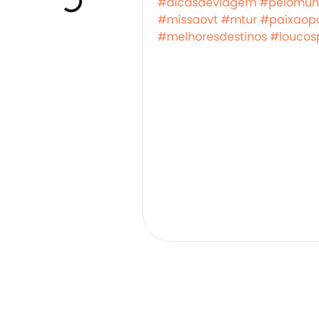
#dicasdeviagem
#pelomun
#missaovt
#mtur
#paixaopo
#melhoresdestinos
#loucos