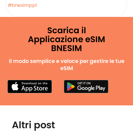
#bnesimppl
Scarica il
Applicazione eSIM
BNESIM
Il modo semplice e veloce per gestire le tue
eSIM
Altri post