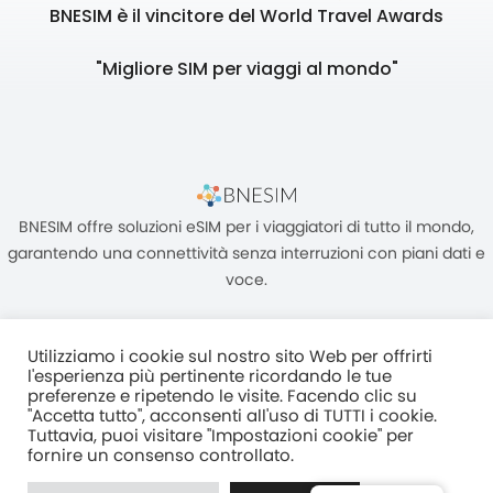
BNESIM è il vincitore del World Travel Awards
"Migliore SIM per viaggi al mondo"
BNESIM offre soluzioni eSIM per i viaggiatori di tutto il mondo,
garantendo una connettività senza interruzioni con piani dati e
voce.
Utilizziamo i cookie sul nostro sito Web per offrirti
l'esperienza più pertinente ricordando le tue
preferenze e ripetendo le visite. Facendo clic su
"Accetta tutto", acconsenti all'uso di TUTTI i cookie.
Unità C, 8/F, King Palace Plaza, NO:55 King Yip Street, Kwun Tong,
Tuttavia, puoi visitare "Impostazioni cookie" per
Kowloon, HONG KONG
fornire un consenso controllato.
2017–2025 BNESIM LIMITED Tutti i diritti riservati