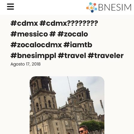
#cdmx #cdmx????????
#messico # #zocalo
#zocalocdmx #iamtb
#bnesimppl #travel #traveler
Agosto 17, 2018