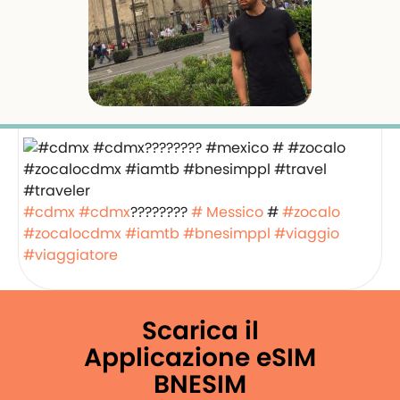
#cdmx
#cdmx
????????
# Messico
#
#zocalo
#zocalocdmx
#iamtb
#bnesimppl
#viaggio
#viaggiatore
Scarica il
Applicazione eSIM
BNESIM