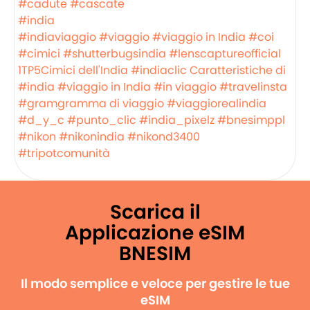
#cadute
#cascate
#india
#indiaviaggio
#viaggio
#viaggio in India
#coi
#cimici
#shutterbugsindia
#lenscaptureofficial
1TP5Cimici dell'India
#indiaclic
Caratteristiche di
#india
#viaggio in India
#in viaggio
#travelinsta
#gramgramma di viaggio
#viaggiorealindia
#d_y_c
#punto_clic
#india_pixelz
#bnesimppl
#nikon
#nikonindia
#nikond3400
#tripotcomunità
Scarica il
Applicazione eSIM
BNESIM
Il modo semplice e veloce per gestire le tue
eSIM