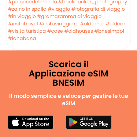
#personedelmondo
#backpacker_photography
#zaino in spalla
#viaggio
#fotografia di viaggio
#in viaggio
#gramgramma di viaggio
#instatravel
#instaviaggiare
#oldtimer
#oldcar
#visita turistica
#case
#oldhouses
#bnesimppl
#lahabana
Scarica il
Applicazione eSIM
BNESIM
Il modo semplice e veloce per gestire le tue
eSIM