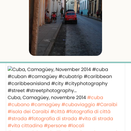
Cuba, Camagüey, novembre 2014
#cuba
#cubano
#camagüey
#cubaviaggio
#Caraibi
#isola dei Caraibi
#città
#fotografia di città
#strada
#fotografia di strada
#vita di strada
#vita cittadina
#persone
#locali