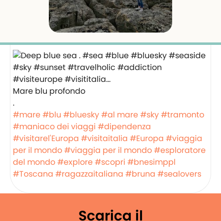
Mare blu profondo
.
#mare
#blu
#bluesky
#al mare
#sky
#tramonto
#maniaco dei viaggi
#dipendenza
#visitarel'Europa
#visitaitalia
#Europa
#viaggia
per il mondo
#viaggia per il mondo
#esploratore
del mondo
#explore
#scopri
#bnesimppl
#Toscana
#ragazzaitaliana
#bruna
#sealovers
Scarica il