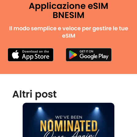
Applicazione eSIM
BNESIM
Il modo semplice e veloce per gestire le tue
eSIM
Altri post